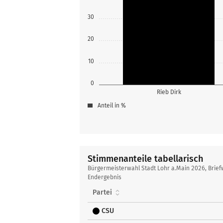
30
20
10
0
Rieb Dirk
Anteil in %
Stimmenanteile tabellarisch
Stimmenanteile
Bürgermeisterwahl Stadt Lohr a.Main 2026, Brief
tabellarisch
Endergebnis
Partei
CSU