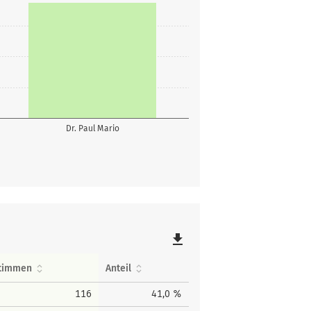
Dr. Paul Mario
file_download
timmen
Anteil
116
41,0 %