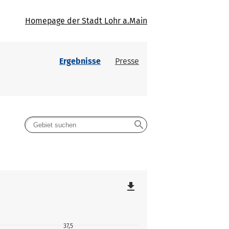
Homepage der Stadt Lohr a.Main
Ergebnisse
Presse
search
file_download
37,5