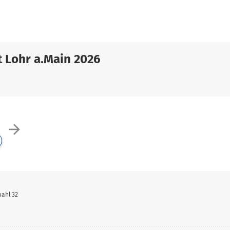
 Lohr a.Main 2026
arrow_forward
wahl 32