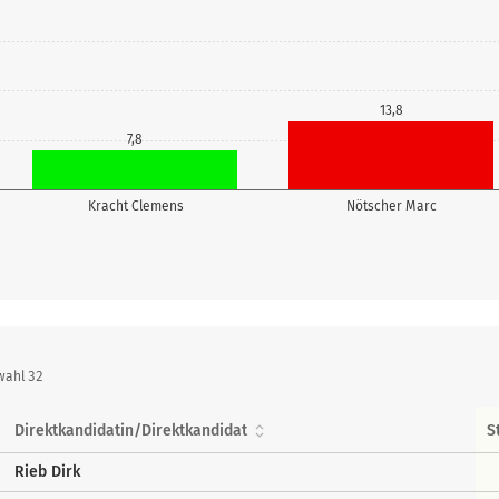
13,8
7,8
Kracht Clemens
Nötscher Marc
wahl 32
Direktkandidatin/Direktkandidat
S
Rieb Dirk