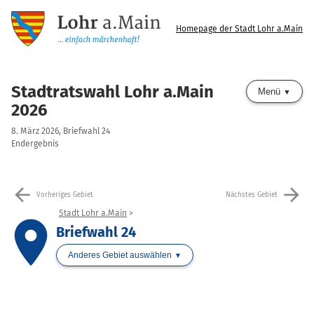
Homepage der Stadt Lohr a.Main
Stadtratswahl Lohr a.Main
Menü
2026
8. März 2026, Briefwahl 24
Endergebnis
arrow_back
arrow_forward
Vorheriges Gebiet
Nächstes Gebiet
Stadt Lohr a.Main
place
Briefwahl 24
Anderes Gebiet auswählen